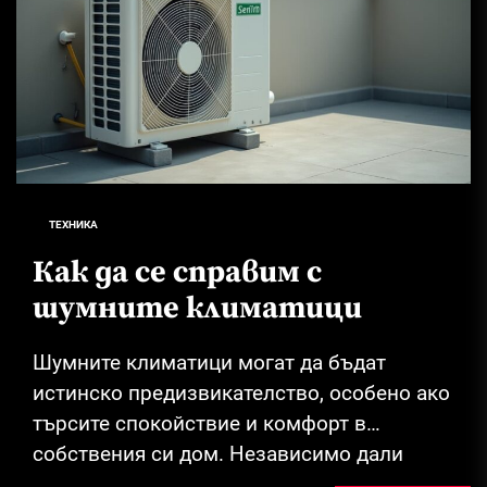
ТЕХНИКА
Как да се справим с
шумните климатици
Шумните климатици могат да бъдат
истинско предизвикателство, особено ако
търсите спокойствие и комфорт в
собствения си дом. Независимо дали
става въпрос за стар модел или...