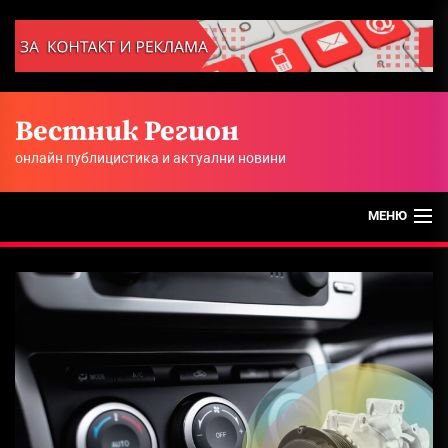
Skip
to
the
content
Вестник Регион
онлайн публицистика и актуални новини