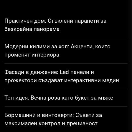
публикациите
на
страници
Практичен дом: Стъклени парапети за
безкрайна панорама
Модерни килими за хол: Акценти, които
променят интериора
Фасади в движение: Led панели и
прожектори създават интерактивни медии
Топ идея: Вечна роза като букет за мъже
Бормашини и винтоверти: Съвети за
максимален контрол и прецизност