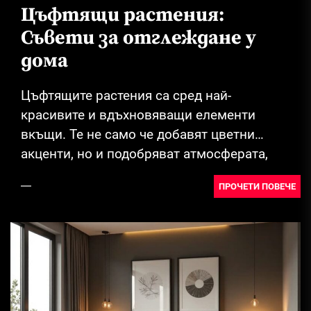
Цъфтящи растения:
Съвети за отглеждане у
дома
Цъфтящите растения са сред най-
красивите и вдъхновяващи елементи
вкъщи. Те не само че добавят цветни
акценти, но и подобряват атмосферата,
като придават живот и свежест...
ПРОЧЕТИ ПОВЕЧЕ