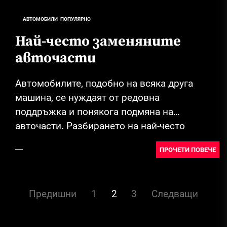
АВТОМОБИЛИ
ПОПУЛЯРНО
Най-често заменяните
авточасти
Автомобилите, подобно на всяка друга
машина, се нуждаят от редовна
поддръжка и понякога подмяна на
авточасти. Разбирането на най-често
заменяните компоненти и тяхната роля е...
ПРОЧЕТИ ПОВЕЧЕ
Разделяне
Предишни
1
2
3
Следващи
на