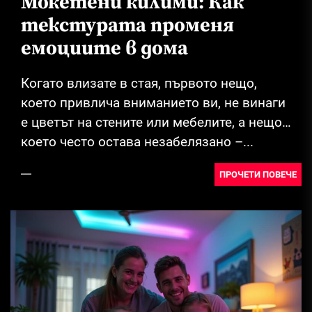
Мокетени килими: Как
текстурата променя
емоциите в дома
Когато влизате в стая, първото нещо,
което привлича вниманието ви, не винаги
е цветът на стените или мебелите, а нещо,
което често остава незабелязано –...
ПРОЧЕТИ ПОВЕЧЕ