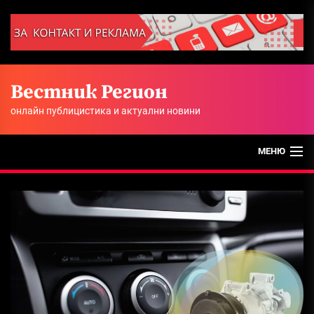
Skip
to
the
content
Вестник Регион
онлайн публицистика и актуални новини