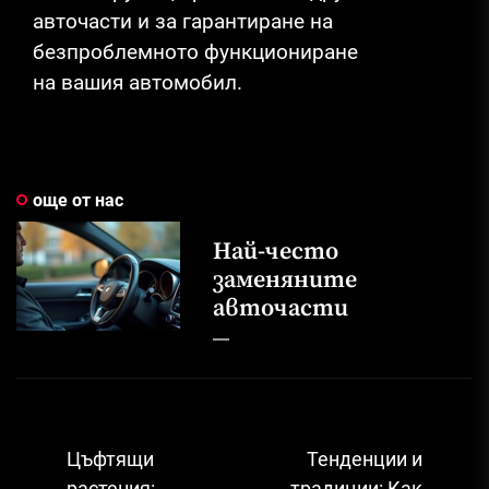
авточасти и за гарантиране на
безпроблемното функциониране
на вашия автомобил.
още от нас
Най-често
заменяните
авточасти
Навигация
Цъфтящи
Тенденции и
растения:
традиции: Как