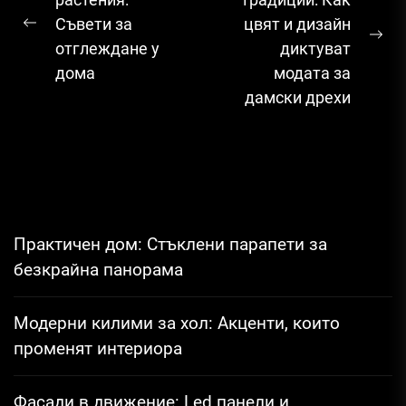
Съвети за
цвят и дизайн
Previous
Ne
отглеждане у
диктуват
post:
pos
дома
модата за
дамски дрехи
Практичен дом: Стъклени парапети за
безкрайна панорама
Модерни килими за хол: Акценти, които
променят интериора
Фасади в движение: Led панели и