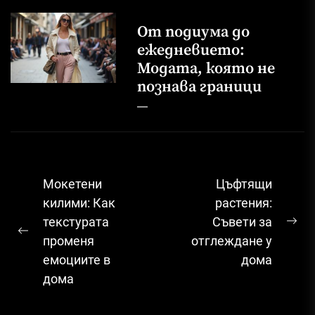
От подиума до
ежедневието:
Модата, която не
познава граници
Навигация
Мокетени
Цъфтящи
килими: Как
растения:
текстурата
Съвети за
Ne
Previous
променя
отглеждане у
pos
post:
емоциите в
дома
дома