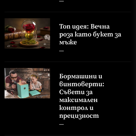
Топ идея: Вечна
роза като букет за
мъже
Бормашини и
винтоверти:
Съвети за
максимален
контрол и
прецизност