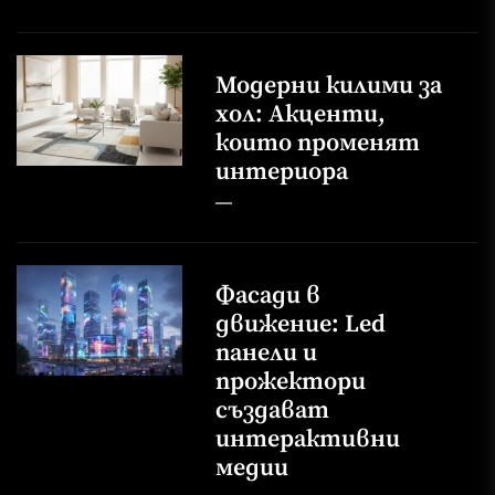
Модерни килими за
хол: Акценти,
които променят
интериора
Фасади в
движение: Led
панели и
прожектори
създават
интерактивни
медии