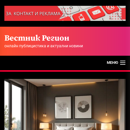
Skip
to
the
content
Вестник Регион
онлайн публицистика и актуални новини