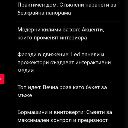
Практичен дом: Стъклени парапети за
безкрайна панорама
Модерни килими за хол: Акценти,
които променят интериора
Фасади в движение: Led панели и
прожектори създават интерактивни
медии
Е
Топ идея: Вечна роза като букет за
мъже
Бормашини и винтоверти: Съвети за
максимален контрол и прецизност