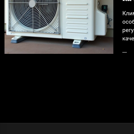
Кли
осо
регу
каче