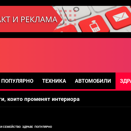
ти за максимален контрол и прецизност
ПОПУЛЯРНО
ТЕХНИКА
АВТОМОБИЛИ
ЗДР
пети за безкрайна панорама
ти, които променят интериора
и и прожектори създават интерактивни медии
т за мъже
 И СЕМЕЙСТВО
ЗДРАВЕ
ПОПУЛЯРНО
ти за максимален контрол и прецизност