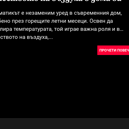
матикът е незаменим уред в съвременния дом,
бено през горещите летни месеци. Освен да
лира температурата, той играе важна роля и в
ството на въздуха,...
ПРОЧЕТИ ПОВЕЧ