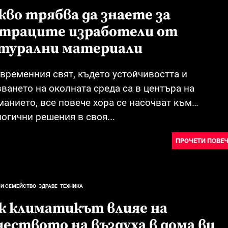
кво трябва да знаете за
пети за безкрайна панорама
траците изработели от
ти, които променят интериора
турални материали
и и прожектори създават интерактивни медии
ъвременния свят, където устойчивостта и
т за мъже
ването на околната среда са в центъра на
манието, все повече хора се насочват към
ти за максимален контрол и прецизност
огични решения в своя...
ПРОЧЕТИ ПОВЕЧ
 И СЕМЕЙСТВО
ЗДРАВЕ
ТЕХНИКА
к климатикът влияе на
чеството на въздуха в дома ви