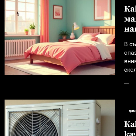
Ка
Практичен дом: Стъклени пара
ма
Модерни килими за хол: Акцен
на
Фасади в движение: Led панел
В с
Топ идея: Вечна роза като буке
опаз
вни
Бормашини и винтоверти: Съве
екол
ДОМ
Ка
ка