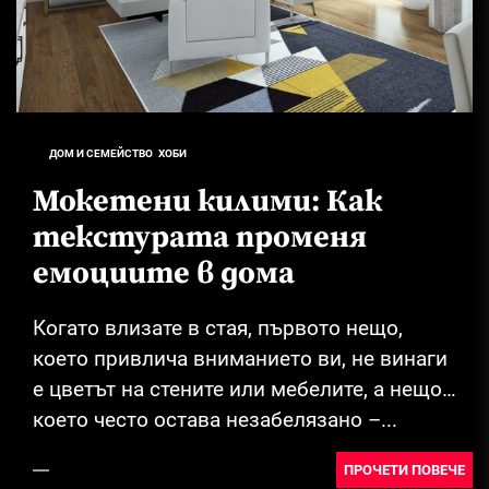
ДОМ И СЕМЕЙСТВО
ХОБИ
Мокетени килими: Как
текстурата променя
емоциите в дома
Когато влизате в стая, първото нещо,
което привлича вниманието ви, не винаги
е цветът на стените или мебелите, а нещо,
което често остава незабелязано –...
ПРОЧЕТИ ПОВЕЧЕ