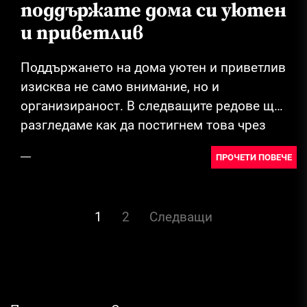
поддържате дома си уютен
и приветлив
Поддържането на дома уютен и приветлив
изисква не само внимание, но и
организираност. В следващите редове ще
разгледаме как да постигнем това чрез
няколко основни...
ПРОЧЕТИ ПОВЕЧЕ
Разделяне
1
2
Следващи
на
публикациите
на