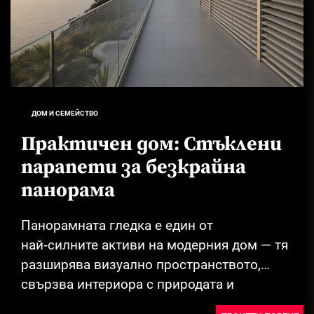
ДОМ И СЕМЕЙСТВО
Практичен дом: Стъклени
парапети за безкрайна
панорама
Панорамната гледка е един от
най‑силните активи на модерния дом — тя
разширява визуално пространството,
свързва интериора с природата и
повишава стойността на имота.