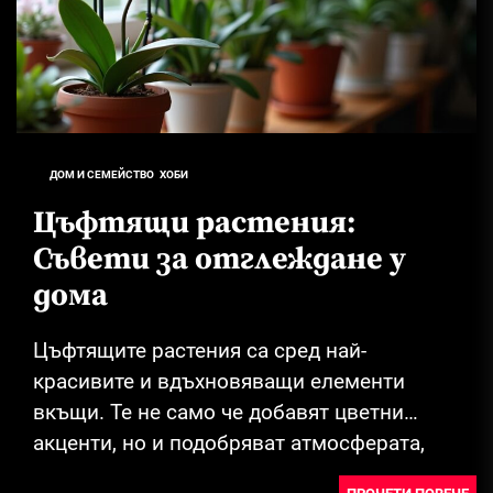
ДОМ И СЕМЕЙСТВО
ХОБИ
Цъфтящи растения:
Съвети за отглеждане у
дома
Цъфтящите растения са сред най-
красивите и вдъхновяващи елементи
вкъщи. Те не само че добавят цветни
акценти, но и подобряват атмосферата,
като придават живот и свежест...