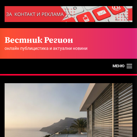
Skip
to
the
content
Вестник Регион
онлайн публицистика и актуални новини