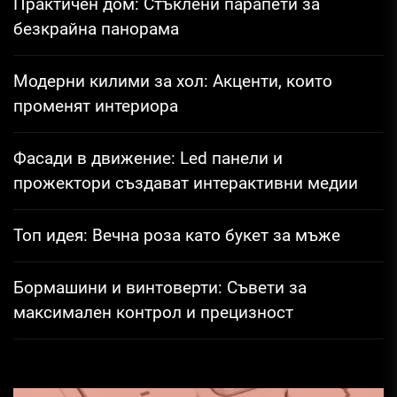
страници
Практичен дом: Стъклени парапети за
безкрайна панорама
Модерни килими за хол: Акценти, които
променят интериора
Фасади в движение: Led панели и
прожектори създават интерактивни медии
Топ идея: Вечна роза като букет за мъже
Бормашини и винтоверти: Съвети за
максимален контрол и прецизност