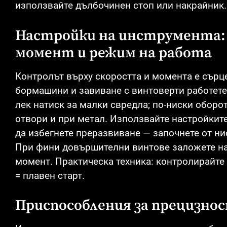
използвайте дълбочинен стоп или накрайник.
Настройки на инструмента:
момент и режим на работа
Контролът върху скоростта и момента е сърц
бормашини и завиване с винтоверти работете
лек натиск за малки свредла; по-ниски оборо
отвори и при метал. Използвайте настройкит
да избегнете преразвиване — започнете от ни
При фини довършителни винтове заложете на
момент. Практическа техника: контролирайте
= плавен старт.
Приспособления за прецизно