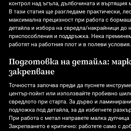
контрол над ъгъла, дълбочината и въртящия 
В тази статия ще разгледаме практически, л
максимална прецизност при работа с бормаши
детайла и избора на свредла/накрайници до 
приспособления и поддръжка. Нека преминем 
работят на работния плот и в полеви условия.
Подготовка на детайла: марк
закрепване
Точността започва преди да пуснете инструме
център-пойнт или използвайте пробивно шило
свредлото при старта. За дърво и ламиниран
подложка под детайла, за да избегнете разкър
При работа с метал направете малка дупчица 
Закрепването е критично: работете само с до