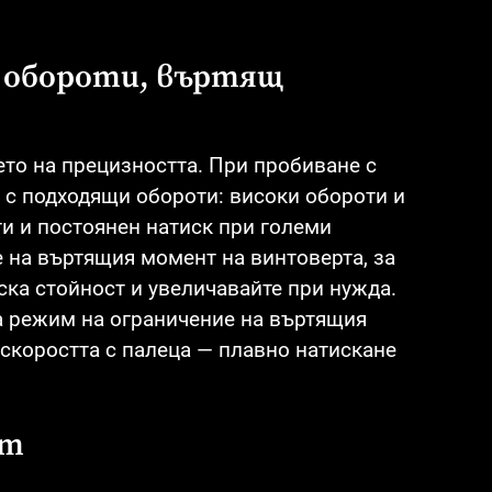
 обороти, въртящ
ето на прецизността. При пробиване с
 с подходящи обороти: високи обороти и
ти и постоянен натиск при големи
е на въртящия момент на винтоверта, за
ска стойност и увеличавайте при нужда.
 режим на ограничение на въртящия
 скоростта с палеца — плавно натискане
ст