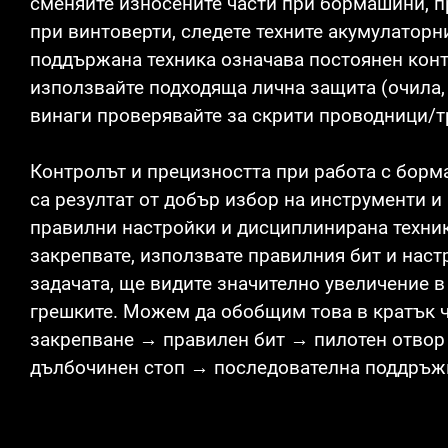
сменяйте износените части при бормашини, п
при винтоверти, следете техните акумулаторн
поддържана техника означава постоянен конт
използвайте подходяща лична защита (очила,
винаги проверявайте за скрити проводници/т
Контролът и прецизността при работа с борм
са резултат от добър избор на инструменти и
правилни настройки и дисциплинирана техник
закрепвате, използвате правилния бит и нас
задачата, ще видите значително увеличение в
грешките. Можем да обобщим това в кратък ч
закрепване → правилен бит → пилотен отво
дълбочинен стоп → последователна поддръж