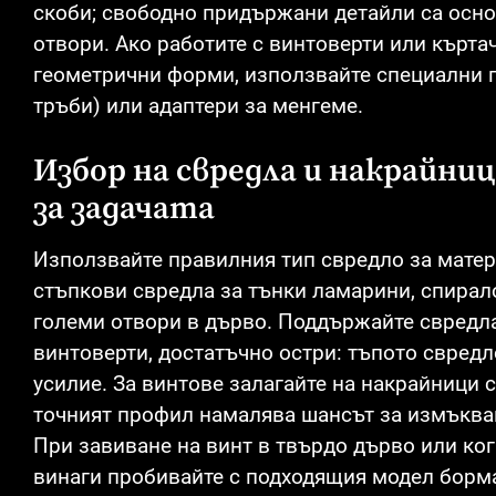
скоби; свободно придържани детайли са осно
отвори. Ако работите с винтоверти или кърта
геометрични форми, използвайте специални 
тръби) или адаптери за менгеме.
Избор на свредла и накрайни
за задачата
Използвайте правилния тип свредло за матери
стъпкови свредла за тънки ламарини, спирал
големи отвори в дърво. Поддържайте свредла
винтоверти, достатъчно остри: тъпото свредл
усилие. За винтове залагайте на накрайници 
точният профил намалява шансът за измъкван
При завиване на винт в твърдо дърво или ког
винаги пробивайте с подходящия модел борм