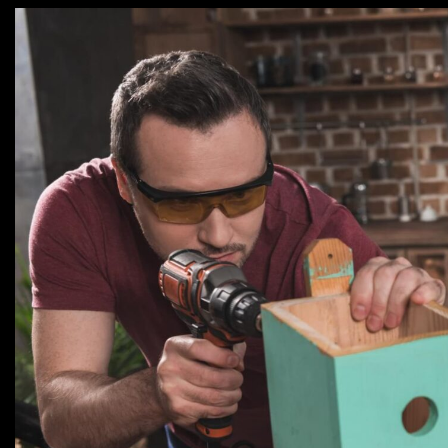
Практичен дом: Стъклени пара
Модерни килими за хол: Акцен
Фасади в движение: Led панел
Топ идея: Вечна роза като буке
Бормашини и винтоверти: Съве