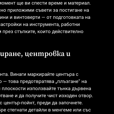
момент ще ви спести време и материал.
есно приложими съвети за постигане на
ни и винтоверти — от подготовката на
настройки на инструмента, работни
през стъпките, които действително
иране, центровка и
нта. Винаги маркирайте центъра с
 — това предотвратява „плъзгане“ на
и плоскости използвайте тънка дървена
тване и да получите чист изходен отвор.
с център-пойнт, преди да започнете.
бре стегнати детайли в менгеме или със