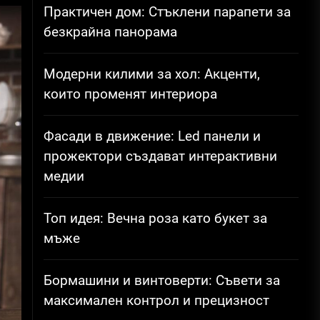
Практичен дом: Стъклени парапети за
безкрайна панорама
Модерни килими за хол: Акценти,
които променят интериора
Фасади в движение: Led панели и
прожектори създават интерактивни
медии
Топ идея: Вечна роза като букет за
мъже
Бормашини и винтоверти: Съвети за
максимален контрол и прецизност