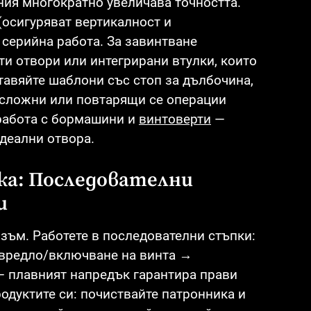
ия многократно увеличава точността.
(осигуряват вертикалност и
серийна работа. За завинтване
и отвори или интегрирани втулки, които
тавяйте шаблони със стоп за дълбочина,
а сложни или повтарящи се операции
работа с бормашини и
винтоверти
—
деални отвора.
ка: Последователни
и
ъм. Работете в последователни стъпки:
свредло/включване на винта →
 — плавният напредък гарантира прави
одуктите си: почиствайте патронника и