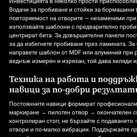
Инвестицията в няколко прости приспособлен
Водачи за пробиване и стойки за бормашини 
повторяемост на отворите — незаменими при 
използвайте шаблони с предварително пробит
центрират бита. За довършителни панели пос
за да избегнете пробиване през ламината. З
направете шаблон от MDF или алуминий при 
веднъж измерен и изрязан, той дава хиляди и
Техника на работа и поддръж
навици за по-добри резултат
Постоянните навици формират професионализ
маркиране → пилотен отвор → окончателен 
контролиран стоп; не бързайте с подаването
отвори и по-малко вибрации. Поддържайте пр