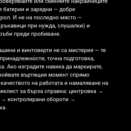
роверявайте или сменяйте накрайниците
и батерии и зарядни — добре
рол. И не на последно място —
 ръкавици при нужда, слушалки) и
ръби преди пробиване.
ашини и винтоверти не са мистерия — те
 принадлежности, точна подготовка,
а. Ако изградите навика да маркирате,
тройвате въртящия момент спрямо
 качеството на работата и намаляване на
еклист за бърза справка: центровка →
р → контролирани обороти →
ка.