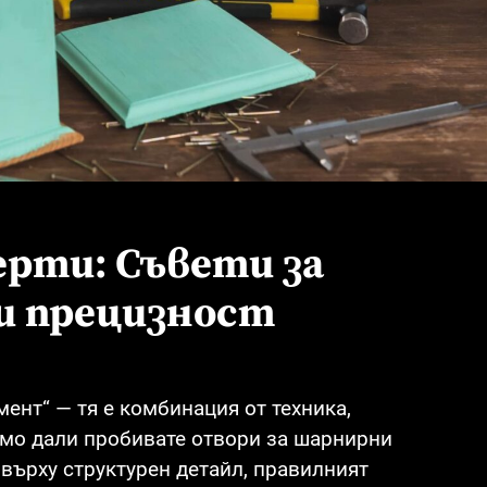
рти: Съвети за
и прецизност
ент“ — тя е комбинация от техника,
имо дали пробивате отвори за шарнирни
върху структурен детайл, правилният