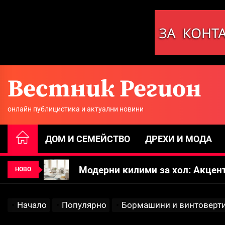
Skip
to
the
content
Вестник Регион
Бормашини и винтоверти: Съве
онлайн публицистика и актуални новини
Практичен дом: Стъклени пара
ДОМ И СЕМЕЙСТВО
ДРЕХИ И МОДА
Модерни килими за хол: Акцен
Фасади в движение: Led панел
НОВО
Топ идея: Вечна роза като буке
Начало
Популярно
Бормашини и винтоверти
Бормашини и винтоверти: Съве