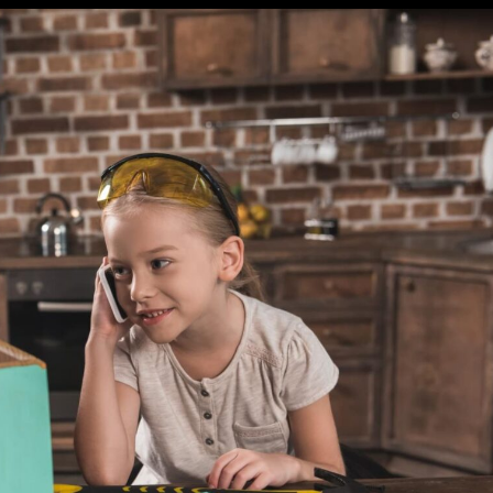
пети за безкрайна панорама
ти, които променят интериора
и и прожектори създават интерактивни медии
т за мъже
ти за максимален контрол и прецизност