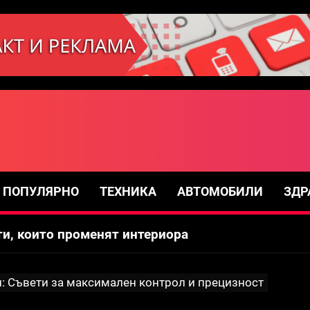
ти за максимален контрол и прецизност
пети за безкрайна панорама
ПОПУЛЯРНО
ТЕХНИКА
АВТОМОБИЛИ
ЗДР
ти, които променят интериора
и и прожектори създават интерактивни медии
т за мъже
: Съвети за максимален контрол и прецизност
ти за максимален контрол и прецизност