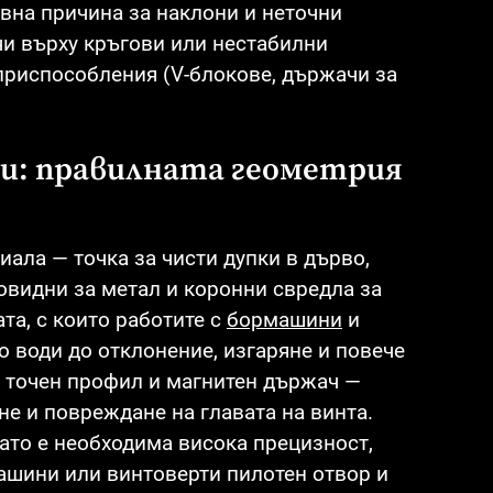
вна причина за наклони и неточни
чи върху кръгови или нестабилни
приспособления (V-блокове, държачи за
ци: правилната геометрия
ала — точка за чисти дупки в дърво,
овидни за метал и коронни свредла за
та, с които работите с
бормашини
и
о води до отклонение, изгаряне и повече
с точен профил и магнитен държач —
е и повреждане на главата на винта.
ато е необходима висока прецизност,
ашини или винтоверти пилотен отвор и