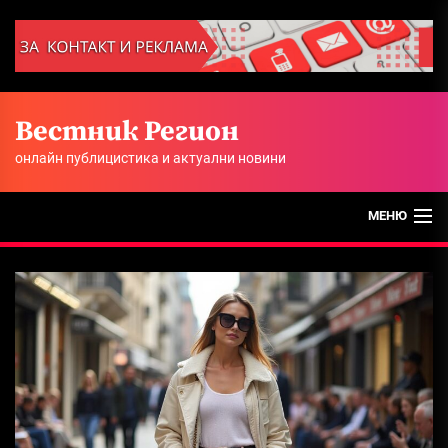
Skip
to
the
content
Вестник Регион
онлайн публицистика и актуални новини