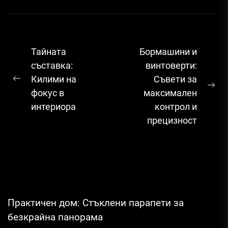
Навигация
Тайната
Бормашини и
съставка:
винтоверти:
Килими на
Съвети за
Previous
Ne
фокус в
максимален
post:
pos
интериора
контрол и
прецизност
Практичен дом: Стъклени парапети за
безкрайна панорама