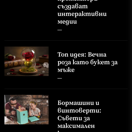
създават
интерактивни
медии
Топ идея: Вечна
роза като букет за
мъже
Бормашини и
винтоверти:
Съвети за
максимален