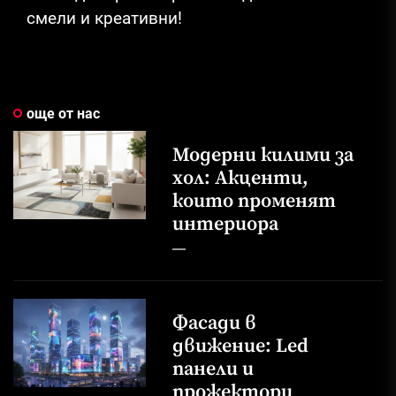
смели и креативни!
още от нас
Модерни килими за
хол: Акценти,
които променят
интериора
Фасади в
движение: Led
панели и
прожектори