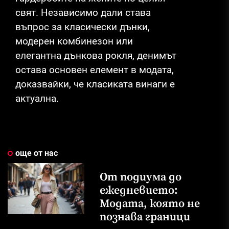
свят. Независимо дали става
въпрос за класически дънки,
модерен комбинезон или
елегантна дънкова рокля, денимът
остава основен елемент в модата,
доказвайки, че класиката винаги е
актуална.
още от нас
От подиума до
ежедневието:
Модата, която не
познава граници