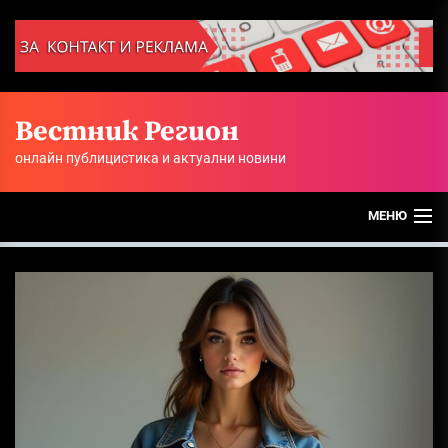
Skip
to
the
content
Вестник Регион
онлайн публицистика и актуални новини