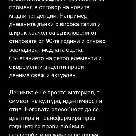
променя в отговор на новите
модни тенденции. Например,
днешните дънки с висока талия и
широк крачол са вдъхновени от
стиловете от 90-те години и отново
завладяват модната сцена.
Съчетанието на ретро елементи и
съвременни акценти прави
денима свеж и актуален.
Денимът е не просто материал, а
символ на култура, идентичност и
стил. Неговата способност да се
адаптира и трансформира през
годините го прави любим в
гардеробите на жените по целия