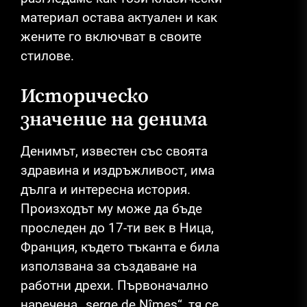
материал остава актуален и как
жените го включват в своите
стилове.
Историческо
значение на денима
Денимът, известен със своята
здравина и издръжливост, има
дълга и интересна история.
Произходът му може да бъде
проследен до 17-ти век в Ница,
Франция, където тъканта е била
използвана за създаване на
работни дрехи. Първоначално
наречена „serge de Nîmes“, тя се