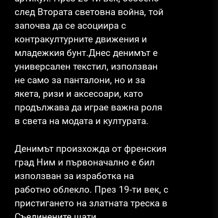
след Втората световна война, той
започва да се асоциира с
контракултурните движения и
младежкия бунт.Днес денимът е
универсален текстил, използван
не само за панталони, но и за
якета, ризи и аксесоари, като
продължава да играе важна роля
в света на модата и културата.
Денимът произхожда от френския
град Ним и първоначално е бил
използван за изработка на
работно облекло. През 19-ти век, с
пристигането на златната треска в
Съединените щати,