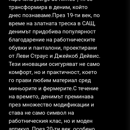
трансформира в деним, който
днес познаваме.През 19-ти век, по
време на златната треска в САЩ,
денимът придобива популярност
благодарение на работническите
обувки и панталони, проектирани
от Леви Страус и Джейкоб Дейвис.
Тези иновации осигуряват не само
комфорт, но и практичност, което
го прави любим материал сред
миньорите и фермерите.С течение
на времето, денимът преминава
през множество модификации и
става не само символ на
работническия клас, но и моден
артикул. През 20-ти век, особено