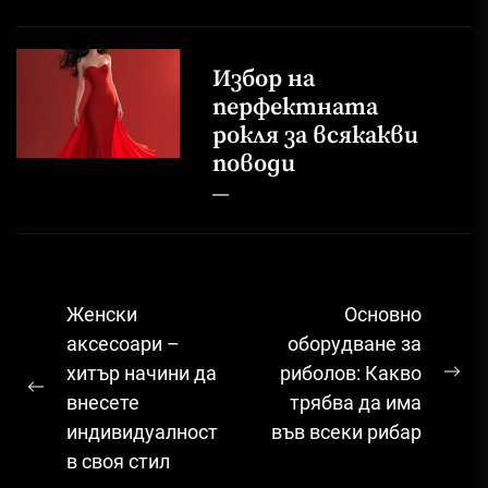
Избор на
перфектната
рокля за всякакви
поводи
Навигация
Женски
Основно
аксесоари –
оборудване за
хитър начини да
риболов: Какво
Ne
Previous
внесете
трябва да има
pos
post:
индивидуалност
във всеки рибар
в своя стил