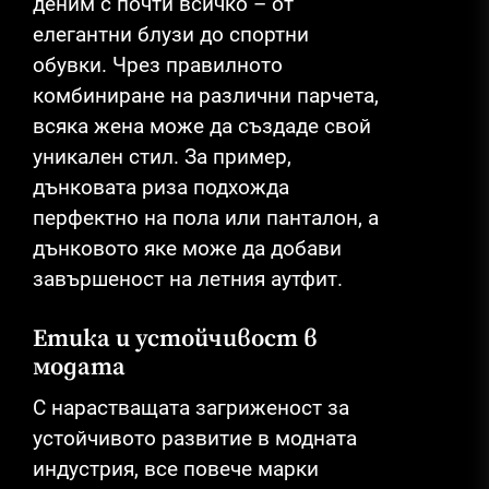
деним с почти всичко – от
елегантни блузи до спортни
обувки. Чрез правилното
комбиниране на различни парчета,
всяка жена може да създаде свой
уникален стил. За пример,
дънковата риза подхожда
перфектно на пола или панталон, а
дънковото яке може да добави
завършеност на летния аутфит.
Етика и устойчивост в
модата
С нарастващата загриженост за
устойчивото развитие в модната
индустрия, все повече марки