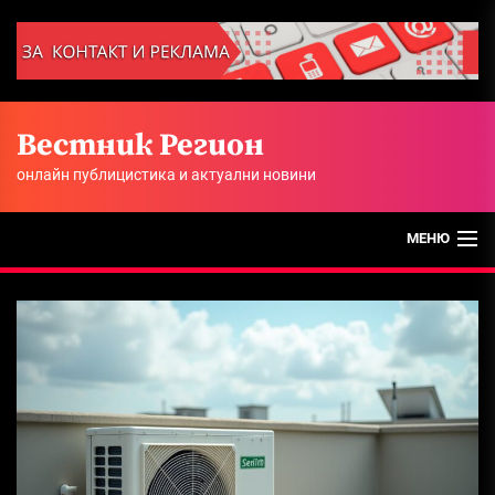
Skip
to
the
content
Вестник Регион
онлайн публицистика и актуални новини