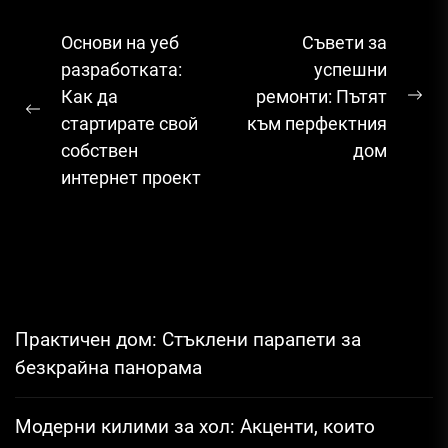
Навигация
Основи на уеб
Съвети за
разработката:
успешни
Как да
ремонти: Пътят
Ne
Previous
стартирате свой
към перфектния
pos
post:
собствен
дом
интернет проект
Практичен дом: Стъклени парапети за
безкрайна панорама
Модерни килими за хол: Акценти, които