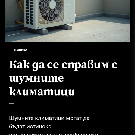
ТЕХНИКА
Как да се справим с
шумните
климатици
Шумните климатици могат да
бъдат истинско
предизвикателство, особено ако